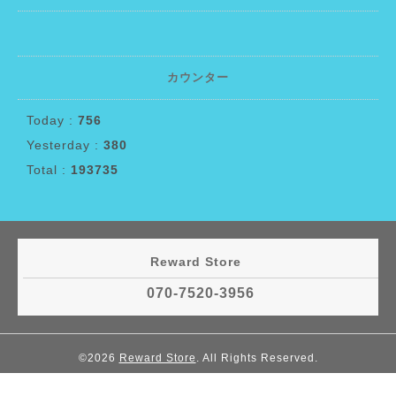
カウンター
Today :
756
Yesterday :
380
Total :
193735
Reward Store
070-7520-3956
©2026
Reward Store
. All Rights Reserved.