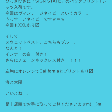
ひっさびさに「SIGN STATE」のバックプリントTシ
ャツ入荷です。
今回はヴィンテージネイビーというカラー。
うっすーいネイビーですｗｗｗ
今回もXXLあり〼
そして
スウェットベスト、こちらもブルー。
なんと！
インナーの白Ｔ付き！！
さらにチェーンネックレス付き！！！！
左胸にオレンジでCaliforniaとプリントあり〼
海と太陽
いいよねー。
是非店頭でお手に取ってご覧くださいませm(__)m