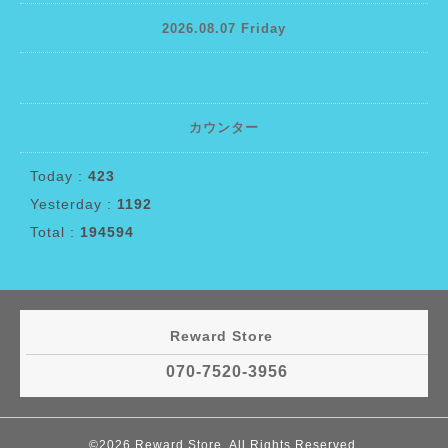
2026.08.07 Friday
カウンター
Today :
423
Yesterday :
1192
Total :
194594
Reward Store
070-7520-3956
©2026
Reward Store
. All Rights Reserved.