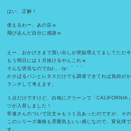
はい、正解！
使えるわー、あの店ｗ
飛び込んだ自分に感謝ｗ
えー、おかげさまで買い出しが突如増えてましてただ
もう明日には１月抜けるやんこれｗ
そんな状況なのでね(-。-)y-゜゜゜
かさばるパンとレタスだけでも調達できてれば負担が
ランチして考えます。
１点だけですけど、白地にグリーンで「CALIFORNI
ツが入荷しました！
常連さんのついで注文ｗもう１点あったのですが、その
このシリーズ価格も雰囲気もいい感じなので、変化球
す。