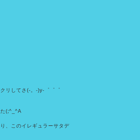
してさ(-。-)y-゜゜゜
;^_^A
あり、このイレギュラーサタデ