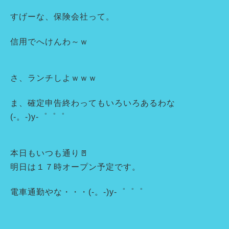
すげーな、保険会社って。
信用でへけんわ～ｗ
さ、ランチしよｗｗｗ
ま、確定申告終わってもいろいろあるわな
(-。-)y-゜゜゜
本日もいつも通り🚪
明日は１７時オープン予定です。
電車通勤やな・・・(-。-)y-゜゜゜