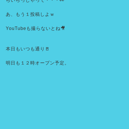
らいらっしゃって・・・👀
あ、もう１投稿しよｗ
YouTubeも撮らないとね🎥
本日もいつも通り🚪
明日も１２時オープン予定。