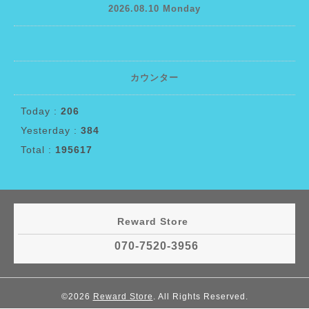
2026.08.10 Monday
カウンター
Today :
206
Yesterday :
384
Total :
195617
Reward Store
070-7520-3956
©2026
Reward Store
. All Rights Reserved.