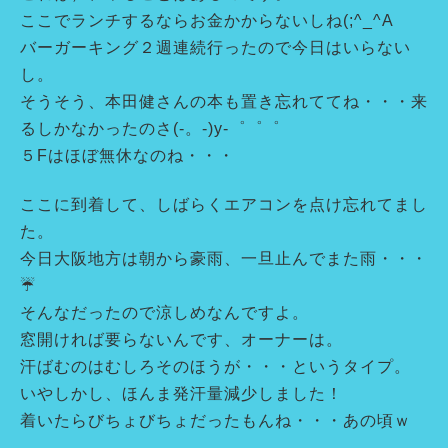
ここでランチするならお金かからないしね(;^_^A
バーガーキング２週連続行ったので今日はいらない
し。
そうそう、本田健さんの本も置き忘れててね・・・来
るしかなかったのさ(-。-)y-゜゜゜
５Fはほぼ無休なのね・・・
ここに到着して、しばらくエアコンを点け忘れてまし
た。
今日大阪地方は朝から豪雨、一旦止んでまた雨・・・
☔
そんなだったので涼しめなんですよ。
窓開ければ要らないんです、オーナーは。
汗ばむのはむしろそのほうが・・・というタイプ。
いやしかし、ほんま発汗量減少しました！
着いたらびちょびちょだったもんね・・・あの頃ｗ