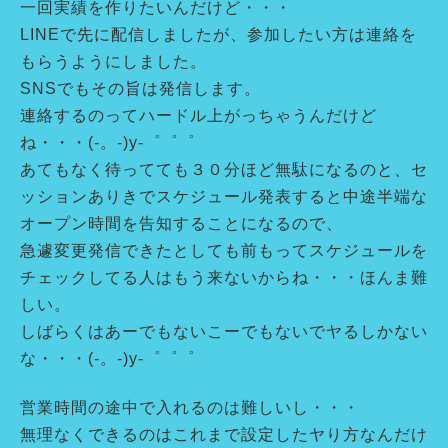
一回実績を作りたいんだけど・・・
LINEで先に配信しましたが、参加したい方は連絡を
もらうようにしました。
SNSでもその旨は発信します。
連絡するのってハードル上がっちゃうんだけど
ね・・・(-。-)y-゜゜゜
あてもなく待ってても３０分ほど無駄になるのと、セ
ッションありきでスケジュール発表すると中途半端な
オープン時間を告知することになるので、
急遽変更発信できたとしても前もってスケジュールを
チェックしてる人はもう来ないからね・・・ほんま難
しい。
しばらくはあーでもないこーでもないでヤるしかない
な・・・(-。-)y-゜゜゜
営業時間の途中で入れるのは難しいし・・・
無理なくできるのはこれまで設定したヤり方なんだけ