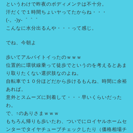
というわけで昨夜のボディメンテは不十分。
汗だくで１時間ちょいヤってたからね・・・
(-。-)y-゜゜゜
こんなに水分出るんや・・・って感じ。
でね、今朝よ
歩いてアルバイトイったのｗｗｗ
位置的に環状線乗って徒歩でというのを考えるとあま
り取りたくない選択肢なのよね。
自転車で１０分ほどだから歩けるもんね、時間に余裕
あれば。
意外とスムーズに到着して・・・早いくらいだった
わ。
で、↑のありさまｗｗｗ
もちろん帰りも歩いたわ、ついでにロイヤルホームセ
ンターでタイヤチューブチェックしたり（価格相場チ