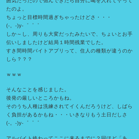
囲気だったので弛んできたら自分に喝を入れてヤって
たのよ。
ちょっと目標時間過ぎちゃったけどさ・・・
(-。-)y-゜゜゜
しか～し、周りも大変だったみたいで、ちょいとお手
伝いしましたけど結局１時間残業でした。
すき間時間バイトアプリって、住人の種類が違うのか
しら？？？
ｗｗｗ
そんなことを感じました。
後発の厳しいところかもね。
そのうち人種は洗練されてイくんだろうけど、しばら
く負担があるかもね・・・いきなりもう土日だしさ
(-。-)y-゜゜゜
アルバイト終わってここに来るまでに２回ほど「あ、