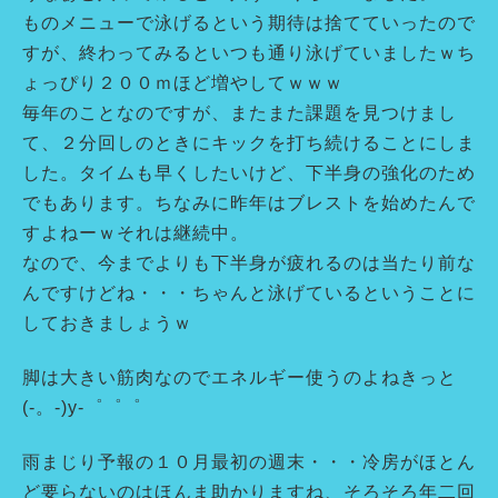
ものメニューで泳げるという期待は捨てていったので
すが、終わってみるといつも通り泳げていましたｗち
ょっぴり２００ｍほど増やしてｗｗｗ
毎年のことなのですが、またまた課題を見つけまし
て、２分回しのときにキックを打ち続けることにしま
した。タイムも早くしたいけど、下半身の強化のため
でもあります。ちなみに昨年はブレストを始めたんで
すよねーｗそれは継続中。
なので、今までよりも下半身が疲れるのは当たり前な
んですけどね・・・ちゃんと泳げている
ということに
しておきましょうｗ
脚は大きい筋肉なのでエネルギー使うのよねきっと
(-。-)y-゜゜゜
雨まじり予報の１０月最初の週末・・・冷房がほとん
ど要らないのはほんま助かりますね、そろそろ年二回